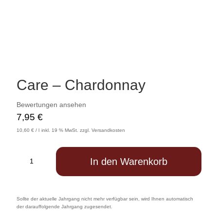
Care – Chardonnay
Bewertungen ansehen
7,95
€
10,60
€
/
l
inkl. 19 % MwSt.
zzgl.
Versandkosten
Care
In den Warenkorb
-
Chardonnay
Menge
Sollte der aktuelle Jahrgang nicht mehr verfügbar sein, wird Ihnen automatisch
der darauffolgende Jahrgang zugesendet.