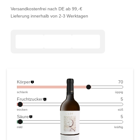
Versandkostenfrei nach DE ab 99,-€
Lieferung innerhalb von 2-3 Werktagen
Körper
70
schlank
üppig
Fruchtzucker
5
trocken
süß
Säure
5
mild
kräftig