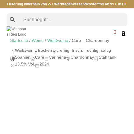
Lieferung innerhalb von 2-3 Werktagen
Versandkostenfrei ab 99 € in DE
Startseite
/
Weine
/
Weißweine
/ Care – Chardonnay
Weißwein
trocken
cremig, frisch, fruchtig, saftig
Spanien
Care
Carinena
Chardonnay
Stahltank
13.5% Vol.
2024