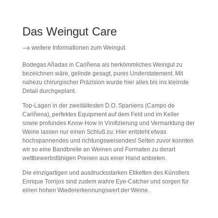
Das Weingut Care
weitere Informationen zum Weingut
Bodegas Añadas in Cariñena als herkömmliches Weingut zu
bezeichnen wäre, gelinde gesagt, pures Understatement. Mit
nahezu chirurgischer Präzision wurde hier alles bis ins kleinste
Detail durchgeplant.
Top-Lagen in der zweitältesten D.O. Spaniens (Campo de
Cariñena), perfektes Equipment auf dem Feld und im Keller
sowie profundes Know-How in Vinifizierung und Vermarktung der
Weine lassen nur einen Schluß zu: Hier entsteht etwas
hochspannendes und richtungsweisendes! Selten zuvor konnten
wir so eine Bandbreite an Weinen und Formaten zu derart
wettbewerbsfähigen Preisen aus einer Hand anbieten.
Die einzigartigen und ausdrucksstarken Etiketten des Künstlers
Enrique Torrijos sind zudem wahre Eye-Catcher und sorgen für
einen hohen Wiedererkennungswert der Weine.